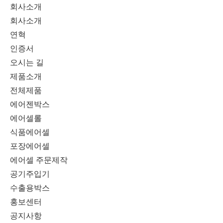
회사소개
회사소개
연혁
인증서
오시는 길
제품소개
전체제품
에어젠박스
에어셀롤
식품에어셀
포장에어셀
에어셀 주문제작
공기주입기
수출용박스
홍보센터
공지사항